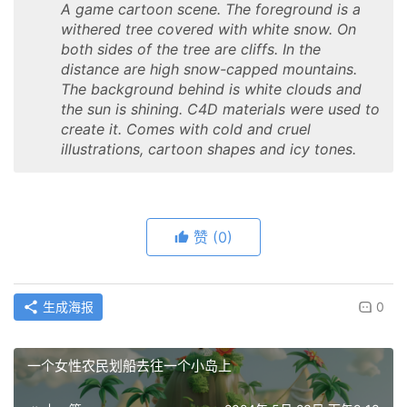
A game cartoon scene. The foreground is a
withered tree covered with white snow. On
both sides of the tree are cliffs. In the
distance are high snow-capped mountains.
The background behind is white clouds and
the sun is shining. C4D materials were used to
create it. Comes with cold and cruel
illustrations, cartoon shapes and icy tones.
赞
(0)
生成海报
0
一个女性农民划船去往一个小岛上